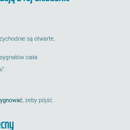
zychodnie są otwarte,
sygnałów ciała.
i”.
zygnować
, żeby pójść.
ecny