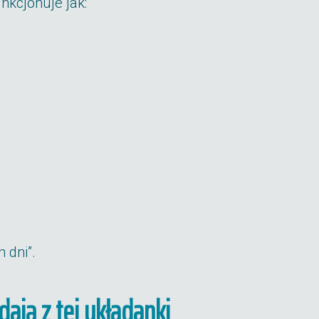
kcjonuje jak:
 dni”.
ają z tej układanki