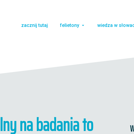
zacznij tutaj
felietony
wiedza w słowa
lny na badania to
W