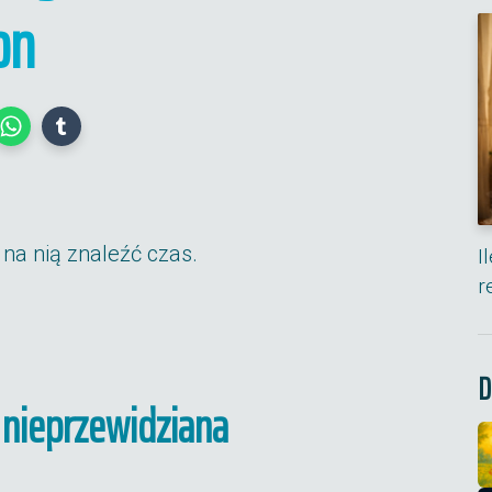
on
na nią znaleźć czas.
I
r
D
e nieprzewidziana