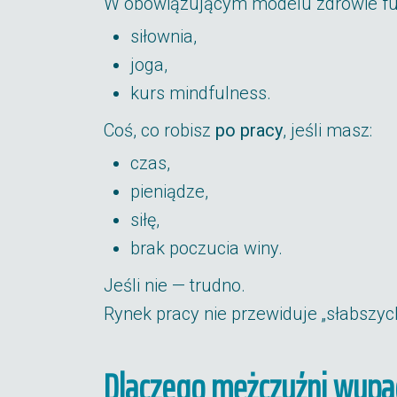
W obowiązującym modelu zdrowie fun
siłownia,
joga,
kurs mindfulness.
Coś, co robisz
po pracy
, jeśli masz:
czas,
pieniądze,
siłę,
brak poczucia winy.
Jeśli nie — trudno.
Rynek pracy nie przewiduje „słabszych
Dlaczego mężczyźni wypad