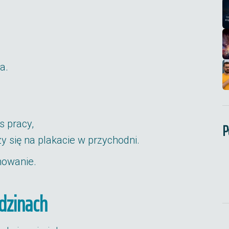
a.
s pracy,
P
y się na plakacie w przychodni.
nowanie.
dzinach