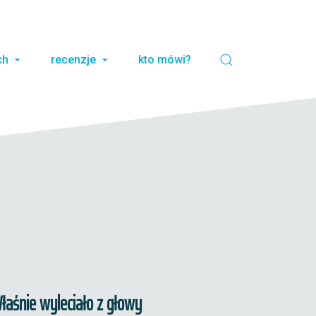
ch
recenzje
kto mówi?
łaśnie wyleciało z głowy