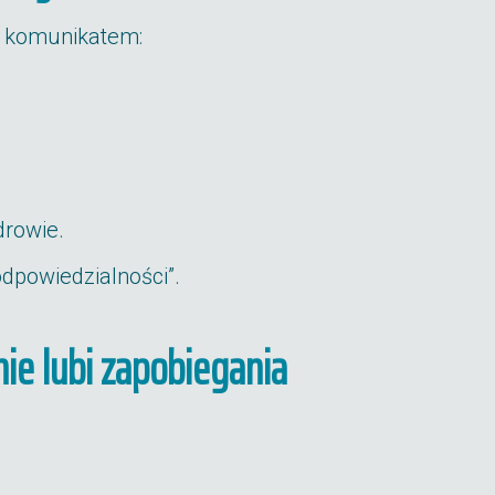
m komunikatem:
drowie.
odpowiedzialności”.
 nie lubi zapobiegania