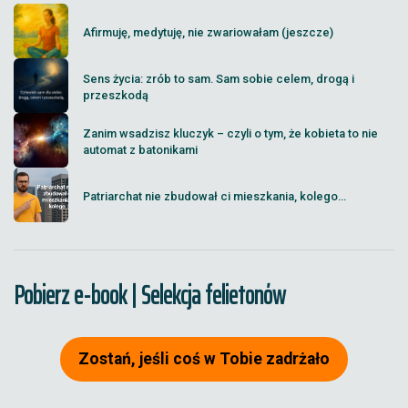
Afirmuję, medytuję, nie zwariowałam (jeszcze)
Sens życia: zrób to sam. Sam sobie celem, drogą i
przeszkodą
Zanim wsadzisz kluczyk – czyli o tym, że kobieta to nie
automat z batonikami
Patriarchat nie zbudował ci mieszkania, kolego...
Pobierz e-book | Selekcja felietonów
Zostań, jeśli coś w Tobie zadrżało