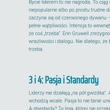
Bycie liderem to nie nagroda. To ciąg
niepopularne albo po prostu trudne 
zaczyna się od czerwonego dywanu – c
pełne wątpliwości. Intencja to wewnęt
że coś „trzeba”. Erin Gruwell zrezygno
wrażliwości i dialogu. Nie dlatego, że 
trzeba.
3 i 4: Pasja i Standardy
Liderzy nie działają „na pół gwizdka”
wchodzą wcale. Pasja to nie tanie u
A standardy? To linia, której nie przekr