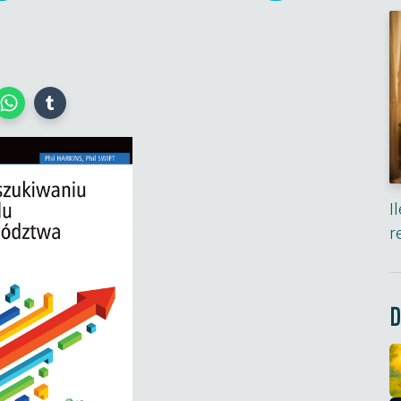
I
r
D