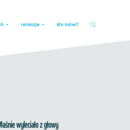
ch
recenzje
kto mówi?
łaśnie wyleciało z głowy