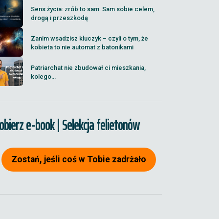
Sens życia: zrób to sam. Sam sobie celem,
drogą i przeszkodą
Zanim wsadzisz kluczyk – czyli o tym, że
kobieta to nie automat z batonikami
Patriarchat nie zbudował ci mieszkania,
kolego...
obierz e-book | Selekcja felietonów
Zostań, jeśli coś w Tobie zadrżało