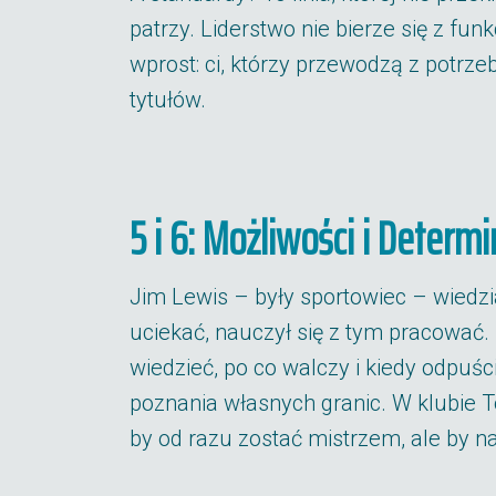
patrzy. Liderstwo nie bierze się z funk
wprost: ci, którzy przewodzą z potrz
tytułów.
5 i 6: Możliwości i Determi
Jim Lewis – były sportowiec – wiedział
uciekać, nauczył się z tym pracować. 
wiedzieć, po co walczy i kiedy odpuśc
poznania własnych granic. W klubie To
by od razu zostać mistrzem, ale by na