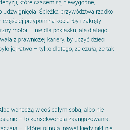
 decyzji, które czasem są niewygodne,
do udźwignięcia. Ścieżka przywództwa rzadko
zęściej przypomina kocie łby i zakręty
rzny motor – nie dla poklasku, ale dlatego,
wała z prawniczej kariery, by uczyć dzieci
było jej łatwo – tylko dlatego, że czuła, że tak
. Albo wchodzą w coś całym sobą, albo nie
niesienie – to konsekwencja zaangażowania.
aczają – i której pilnują, nawet kiedy nikt nie