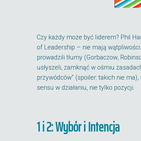
Czy każdy może być liderem? Phil Hark
of Leadership – nie mają wątpliwości.
prowadzili tłumy (Gorbaczow, Robinso
usłyszeli, zamknąć w ośmiu zasadach
przywódców” (spoiler: takich nie ma)
sensu w działaniu, nie tylko pozycji.
1 i 2: Wybór i Intencja