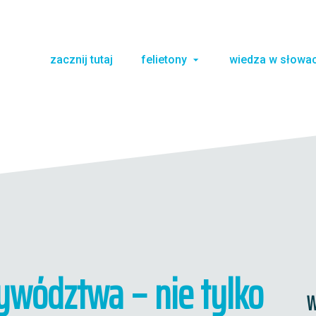
zacznij tutaj
felietony
wiedza w słowa
ywództwa – nie tylko
W