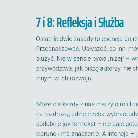
7 i 8: Refleksja i Służba
Ostatnie dwie zasady to esencja dojrz
Przeanalizować. Usłyszeć, co inni mó
służyć. Nie w sensie bycia „niżej” – 
przywództwa, jak piszą autorzy: nie c
innym w ich rozwoju.
Może nie każdy z nas marzy o roli lid
na rozdrożu, gdzie trzeba wybrać: odwr
podobnie jak ten tekst – nie daje got
kierunek ma znaczenie. A intencja – 