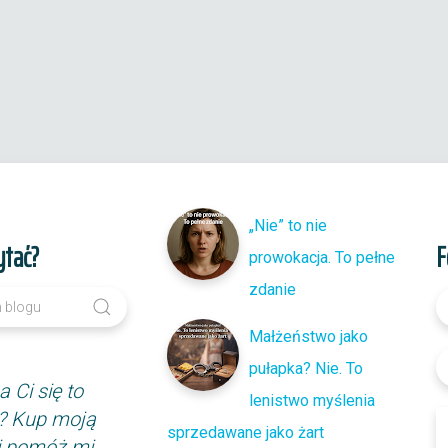
„Nie” to nie
ytać?
F
prowokacja. To pełne
zdanie
Małżeństwo jako
pułapka? Nie. To
 Ci się to
lenistwo myślenia
? Kup moją
sprzedawane jako żart
i pomóż mi