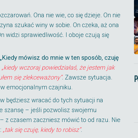
zczarowań. Ona nie wie, co się dzieje. On nie
aczyna szukać winy w sobie. On czeka, aż ona
n widzi sprawiedliwość. I oboje czują się
„Kiedy mówisz do mnie w ten sposób, czuję
:
„kiedy wczoraj powiedziałaś, że jestem jak
P
zułem się zlekceważony”
. Zawsze sytuacja.
a w emocjonalnym czajniku.
rw będziesz wracać do tych sytuacji na
bie szansę – jeśli pozwolisz swojemu
 z czasem zaczniesz mówić to od razu. Nie
u:
„tak się czuję, kiedy to robisz”
.