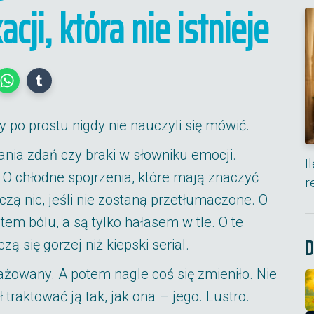
ji, która nie istnieje
y po prostu nigdy nie nauczyli się mówić.
dania zdań czy braki w słowniku emocji.
I
. O chłodne spojrzenia, które mają znaczyć
r
naczą nic, jeśli nie zostaną przetłumaczone. O
em bólu, a są tylko hałasem w tle. O te
D
czą się gorzej niż kiepski serial.
ażowany. A potem nagle coś się zmieniło. Nie
traktować ją tak, jak ona – jego. Lustro.