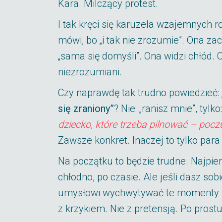
Kara. Milczący protest.
I tak kręci się karuzela wzajemnych ro
mówi, bo „i tak nie zrozumie”. Ona z
„sama się domyśli”. Ona widzi chłód. O
niezrozumiani.
Czy naprawdę tak trudno powiedzieć:
się zraniony”
? Nie: „ranisz mnie”, tylko
dziecko, które trzeba pilnować – poc
Zawsze konkret. Inaczej to tylko par
Na początku to będzie trudne. Najpie
chłodno, po czasie. Ale jeśli dasz so
umysłowi wychwytywać te momenty –
z krzykiem. Nie z pretensją. Po prost