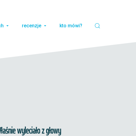
ch
recenzje
kto mówi?
łaśnie wyleciało z głowy