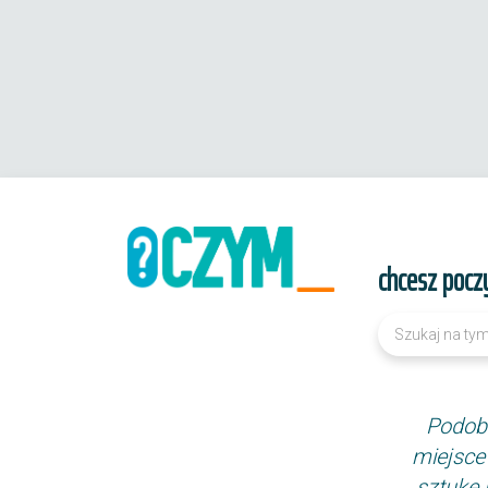
chcesz pocz
Podoba
miejsce
sztukę 