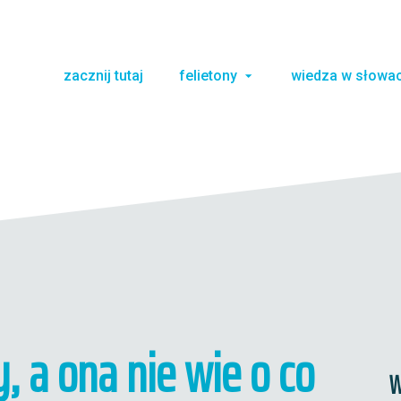
zacznij tutaj
felietony
wiedza w słowa
, a ona nie wie o co
W