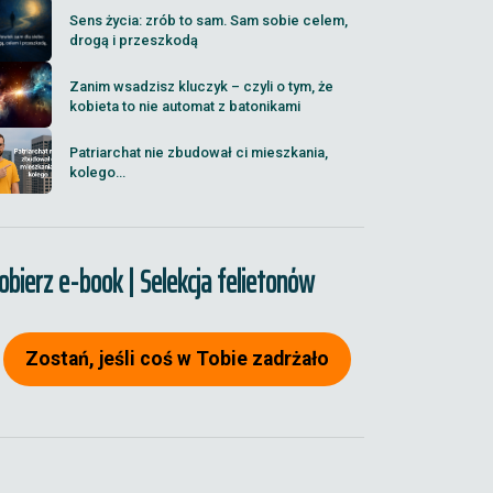
Sens życia: zrób to sam. Sam sobie celem,
drogą i przeszkodą
Zanim wsadzisz kluczyk – czyli o tym, że
kobieta to nie automat z batonikami
Patriarchat nie zbudował ci mieszkania,
kolego...
obierz e-book | Selekcja felietonów
Zostań, jeśli coś w Tobie zadrżało