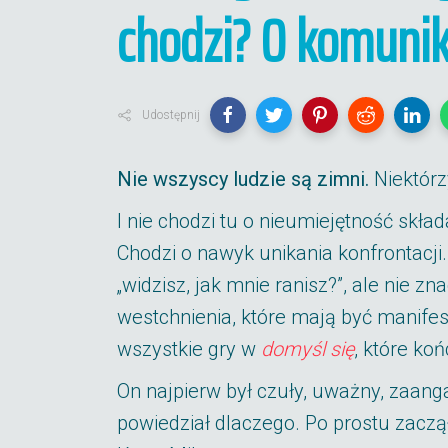
chodzi? O komunikac
Udostępnij
Nie wszyscy ludzie są zimni.
Niektórz
I nie chodzi tu o nieumiejętność skła
Chodzi o nawyk unikania konfrontacji
„widzisz, jak mnie ranisz?”, ale nie z
westchnienia, które mają być manifest
wszystkie gry w
domyśl się
, które koń
On najpierw był czuły, uważny, zaang
powiedział dlaczego. Po prostu zaczął 