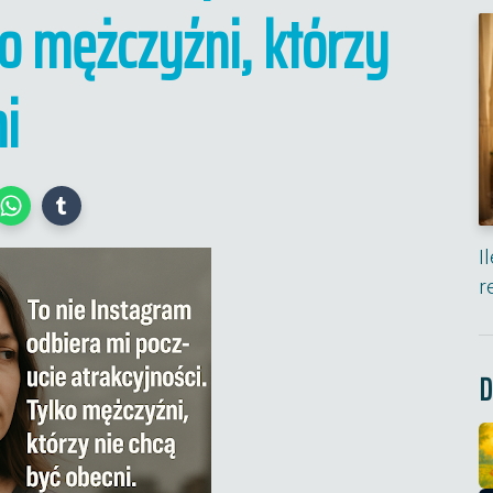
ko mężczyźni, którzy
i
I
r
D