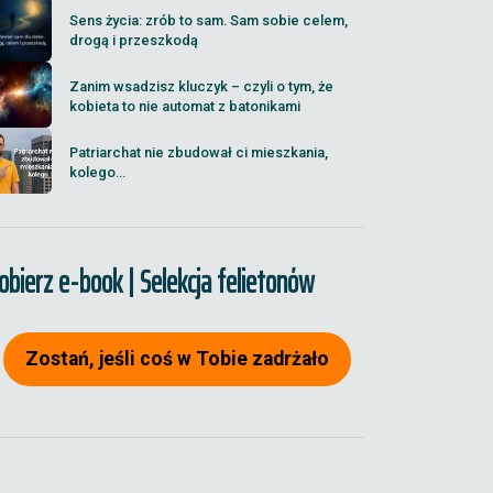
Sens życia: zrób to sam. Sam sobie celem,
drogą i przeszkodą
Zanim wsadzisz kluczyk – czyli o tym, że
kobieta to nie automat z batonikami
Patriarchat nie zbudował ci mieszkania,
kolego...
obierz e-book | Selekcja felietonów
Zostań, jeśli coś w Tobie zadrżało