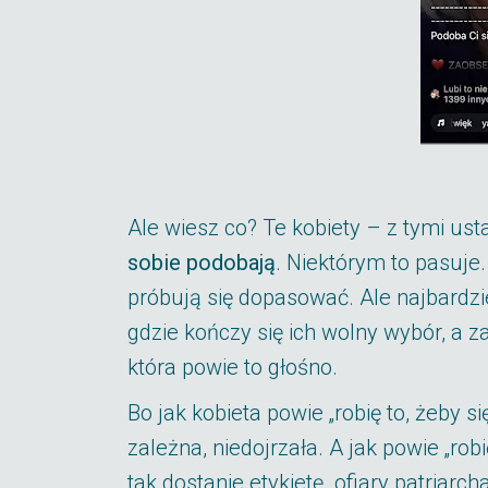
Ale wiesz co? Te kobiety – z tymi us
sobie podobają
. Niektórym to pasuje.
próbują się dopasować. Ale najbardzie
gdzie kończy się ich wolny wybór, a z
która powie to głośno.
Bo jak kobieta powie „robię to, żeby s
zależna, niedojrzała. A jak powie „robi
tak dostanie etykietę „ofiary patriarch