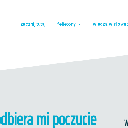
zacznij tutaj
felietony
wiedza w słowa
odbiera mi poczucie
W