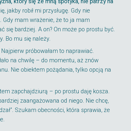
yzna, który się ze mną spotyka, nie patrzy na
, jakby robił mi przysługę. Gdy nie
je. Gdy mam wrażenie, że to ja mam
 się bardziej. A on? On może po prostu być.
y. Bo mu się należy.
. Najpierw próbowałam to naprawiać.
iałało na chwilę – do momentu, aż znów
nu. Nie obiektem pożądania, tylko opcją na
estem zapchajdziurą – po prostu daję kosza.
 bardziej zaangażowana od niego. Nie chcę,
zał”. Szukam obecności, która sprawia, że
e.