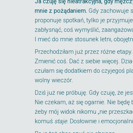
Ja czuję się nieatrakcyjna, gdy mężcz
mnie z pożądaniem.
Gdy zachowuje się
proponuje spotkań, tylko je przyjmu
zabłysnąć, coś wymyślić, zaangażować
I mieć do mnie stosunek letni, obojętn
Przechodziłam już przez różne etapy
Zmienić coś. Dać z siebie więcej. Dz
czułam się dodatkiem do czyjegoś pla
wolny wieczór.
Dziś już nie próbuję. Gdy czuję, że j
Nie czekam, aż się ogarnie. Nie będę
żeby mój widok nikomu „nie przeszkad
komuś
staje
. Dosłownie i emocjonalni