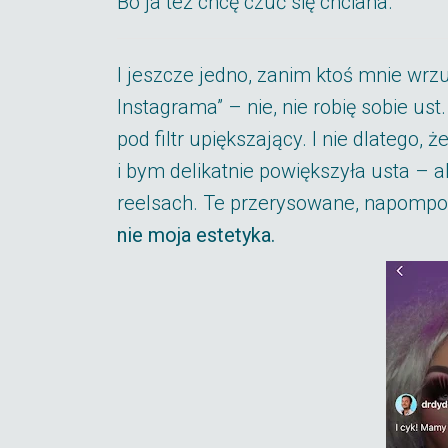
Bo ja też chcę czuć się chciana.
I jeszcze jedno, zanim ktoś mnie wrzu
Instagrama” – nie, nie robię sobie us
pod filtr upiększający. I nie dlatego,
i bym delikatnie powiększyła usta – al
reelsach. Te przerysowane, napompo
nie moja estetyka.