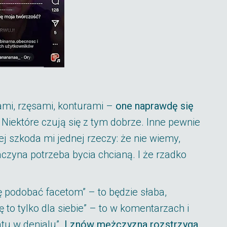
tami, rzęsami, konturami –
one naprawdę się
 Niektóre czują się z tym dobrze. Inne pewnie
j szkoda mi jednej rzeczy: że nie wiemy,
aczyna potrzeba bycia chcianą. I że rzadko
ię podobać facetom” – to będzie słaba,
ę to tylko dla siebie” – to w komentarzach i
atu w denialu”.
I znów mężczyzna rozstrzyga,