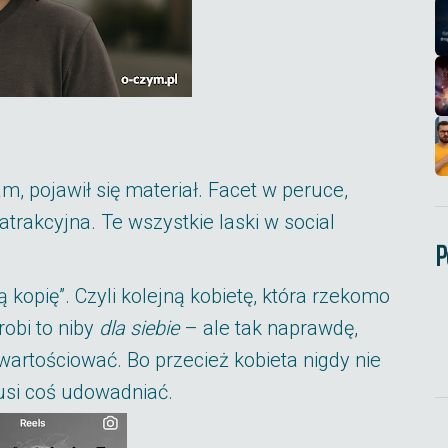
łam, pojawił się materiał. Facet w peruce,
 atrakcyjna. Te wszystkie laski w social
P
 kopię”. Czyli kolejną kobietę, która rzekomo
robi to niby
dla siebie
– ale tak naprawdę,
owartościować. Bo przecież kobieta nigdy nie
si coś udowadniać.