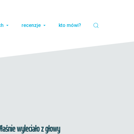
ch
recenzje
kto mówi?
łaśnie wyleciało z głowy