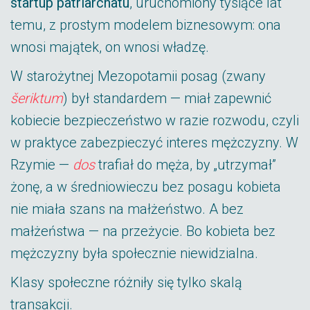
startup patriarchatu
, uruchomiony tysiące lat
temu, z prostym modelem biznesowym: ona
wnosi majątek, on wnosi władzę.
W starożytnej Mezopotamii posag (zwany
šeriktum
) był standardem — miał zapewnić
kobiecie bezpieczeństwo w razie rozwodu, czyli
w praktyce zabezpieczyć interes mężczyzny. W
Rzymie —
dos
trafiał do męża, by „utrzymał”
żonę, a w średniowieczu bez posagu kobieta
nie miała szans na małżeństwo. A bez
małżeństwa — na przeżycie. Bo kobieta bez
mężczyzny była społecznie niewidzialna.
Klasy społeczne różniły się tylko skalą
transakcji.