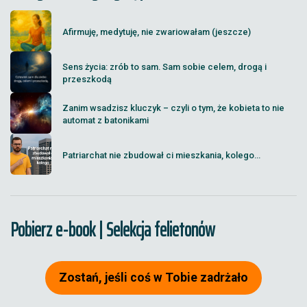
Afirmuję, medytuję, nie zwariowałam (jeszcze)
Sens życia: zrób to sam. Sam sobie celem, drogą i
przeszkodą
Zanim wsadzisz kluczyk – czyli o tym, że kobieta to nie
automat z batonikami
Patriarchat nie zbudował ci mieszkania, kolego...
Pobierz e-book | Selekcja felietonów
Zostań, jeśli coś w Tobie zadrżało