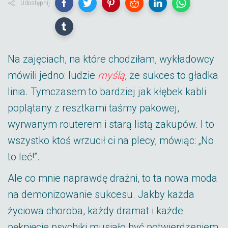
Udostępnij
Na zajęciach, na które chodziłam, wykładowcy
mówili jedno: ludzie
myślą
, że sukces to gładka
linia. Tymczasem to bardziej jak kłębek kabli
poplątany z resztkami taśmy pakowej,
wyrwanym routerem i starą listą zakupów. I to
wszystko ktoś wrzucił ci na plecy, mówiąc: „No
to leć!”.
Ale co mnie naprawdę drażni, to ta nowa moda
na demonizowanie sukcesu. Jakby każda
życiowa choroba, każdy dramat i każde
pęknięcie psychiki musiało być potwierdzeniem,